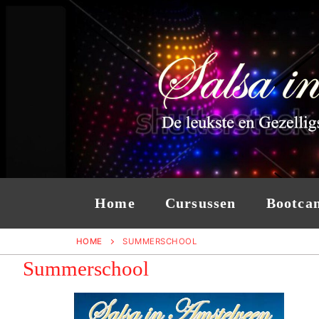
Ga
naar
de
inhoud
Home
Cursussen
Bootca
HOME
SUMMERSCHOOL
Summerschool