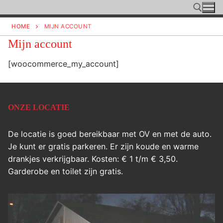
Ga
naar
HOME
MIJN ACCOUNT
de
Mijn account
inhoud
Zoeken naar:
[woocommerce_my_account]
ONZE LOCATIE
De locatie is goed bereikbaar met OV en met de auto.
Je kunt er gratis parkeren. Er zijn koude en warme
drankjes verkrijgbaar. Kosten: € 1 t/m € 3,50.
Garderobe en toilet zijn gratis.