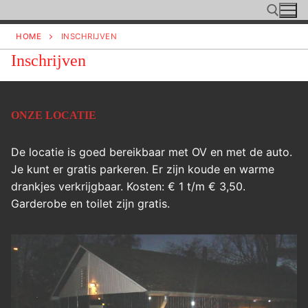
Ga
naar
HOME
INSCHRIJVEN
de
Inschrijven
inhoud
Zoeken naar:
ONZE LOCATIE
De locatie is goed bereikbaar met OV en met de auto.
Je kunt er gratis parkeren. Er zijn koude en warme
drankjes verkrijgbaar. Kosten: € 1 t/m € 3,50.
Garderobe en toilet zijn gratis.