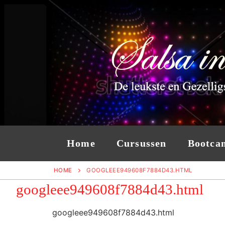
Ga
naar
de
inhoud
Home
Cursussen
Bootca
HOME
GOOGLEEE949608F7884D43.HTML
googleee949608f7884d43.html
googleee949608f7884d43.html