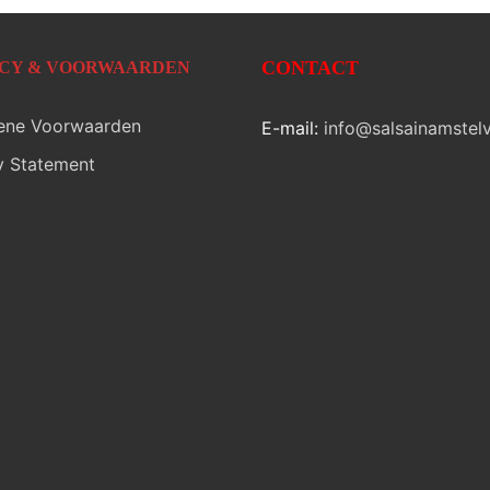
CONTACT
ACY & VOORWAARDEN
ene Voorwaarden
E-mail:
info@salsainamstelv
y Statement